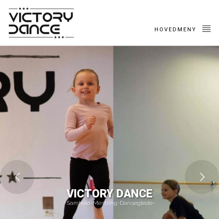
HOVEDMENY
VICTORY DANCE
-Samhold-Mestring-Danseglede-