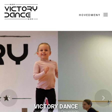
HOVEDMENY
VICTORY DANCE
-Samhold-Mestring-Danseglede-