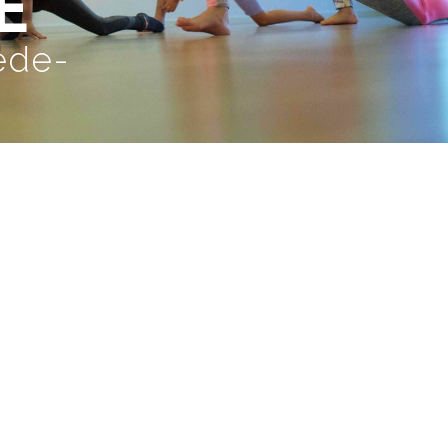
E
ede-