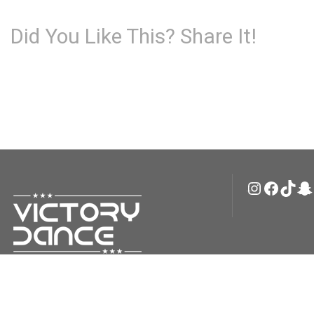
Did You Like This? Share It!
Instagr
Faceb
TikT
Sn