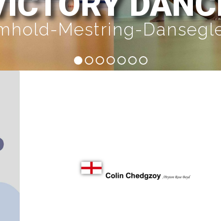
VICTORY DANC
mhold-Mestring-Dansegl