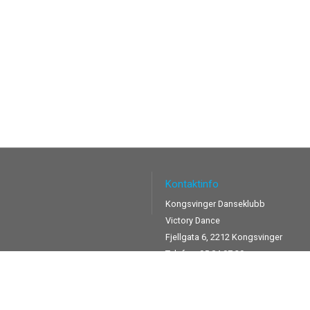
am
ook
ok
apchat
Kontaktinfo
Kongsvinger Danseklubb
Victory Dance
Fjellgata 6, 2212 Kongsvinger
Telefon:
95 04 97 29
E-post:
ida@victorydance.no
Org.nr.
995 415 542
Kontonr.
1870 45 58747