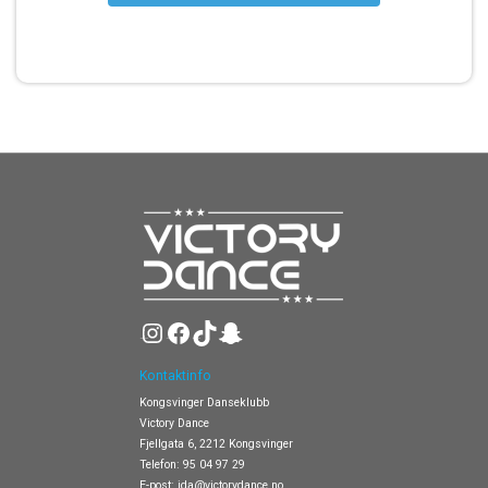
Instagram
Facebook
TikTok
Snapchat
Kontaktinfo
Kongsvinger Danseklubb
Victory Dance
Fjellgata 6, 2212 Kongsvinger
Telefon:
95 04 97 29
E-post:
ida@victorydance.no