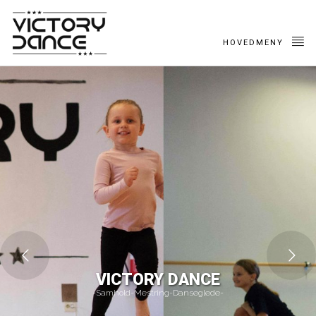
HOVEDMENY
VICTORY DANCE
-Samhold-Mestring-Danseglede-