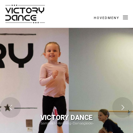
HOVEDMENY
VICTORY DANCE
-Samhold-Mestring-Danseglede-